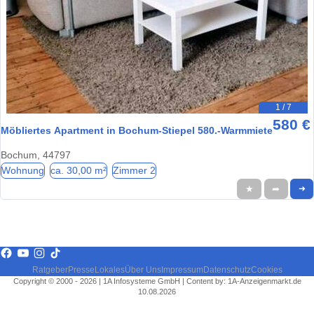
1 / 7
580 €
Möbliertes Apartment in Bochum-Stiepel 580.-Warmmiete
Bochum, 44797
Wohnung
ca. 30,00 m²
Zimmer 2
★
➦
➜
Ratgeber
Presse
Lokales
Über Uns
Impressum
Datenschutz
Cookies
Copyright © 2000 - 2026 | 1A Infosysteme GmbH | Content by: 1A-Anzeigenmarkt.de
10.08.2026