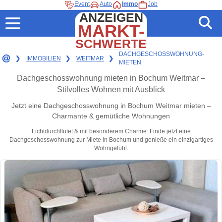
Event
Auto
Immo
Job
ANZEIGEN
MARKT-
SCHWERTE
DACHGESCHOSSWOHNUNG-
❯
IMMOBILIEN
❯
WEITMAR
❯
MIETEN
Dachgeschosswohnung mieten in Bochum Weitmar –
Stilvolles Wohnen mit Ausblick
Jetzt eine Dachgeschosswohnung in Bochum Weitmar mieten –
Charmante & gemütliche Wohnungen
Lichtdurchflutet & mit besonderem Charme: Finde jetzt eine
Dachgeschosswohnung zur Miete in Bochum und genieße ein einzigartiges
Wohngefühl.