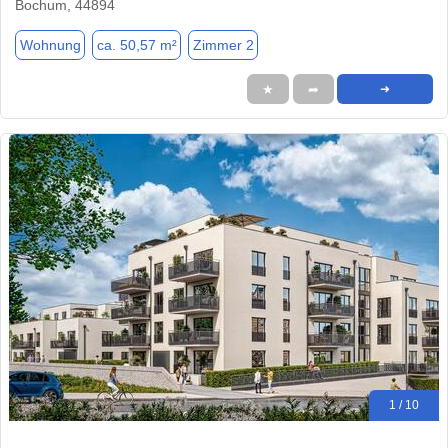
Bochum, 44894
Wohnung
ca. 50,57 m²
Zimmer 2
★
➦
➜
1 / 10