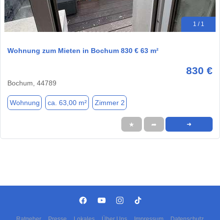
1 / 1
Wohnung zum Mieten in Bochum 830 € 63 m²
830 €
Bochum, 44789
Wohnung
ca. 63,00 m²
Zimmer 2
★
➦
➜
Ratgeber
Presse
Lokales
Über Uns
Impressum
Datenschutz