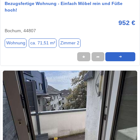
Bezugsfertige Wohnung - Einfach Möbel rein und Füße
hoch!
952 €
Bochum, 44807
Wohnung
ca. 71,51 m²
Zimmer 2
★
➦
➜