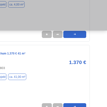
jekt
ca. 4,00 m²
★
➦
➜
chum 1.370 € 41 m²
1.370 €
4803
jekt
ca. 41,00 m²
★
➦
➜