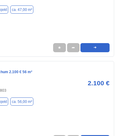
jekt
ca. 47,00 m²
★
➦
➜
chum 2.100 € 56 m²
2.100 €
4803
jekt
ca. 56,00 m²