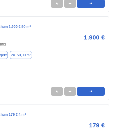
★
➦
➜
chum 1.900 € 50 m²
1.900 €
4803
jekt
ca. 50,00 m²
★
➦
➜
chum 179 € 4 m²
179 €