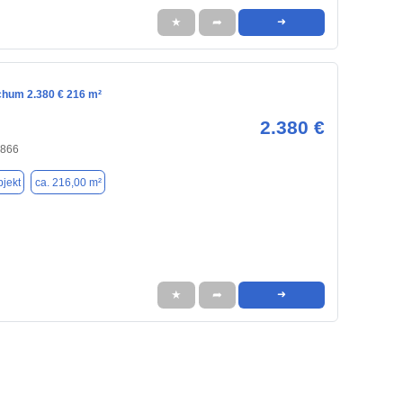
★
➦
➜
chum 2.380 € 216 m²
2.380 €
4866
jekt
ca. 216,00 m²
★
➦
➜