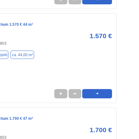
chum 1.570 € 44 m²
1.570 €
4803
jekt
ca. 44,00 m²
★
➦
➜
chum 1.700 € 47 m²
1.700 €
4803