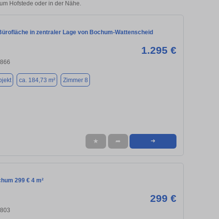
hum Hofstede oder in der Nähe.
 Bürofläche in zentraler Lage von Bochum-Wattenscheid
1.295 €
4866
jekt
ca. 184,73 m²
Zimmer 8
★
➦
➜
chum 299 € 4 m²
299 €
4803