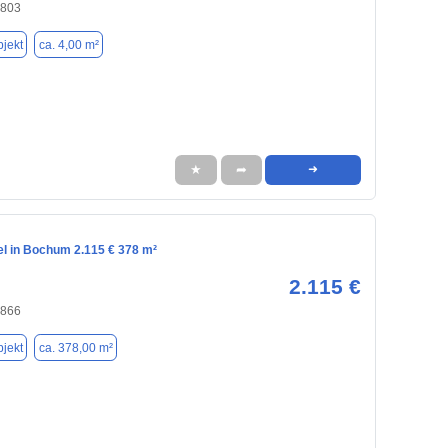
4803
jekt
ca. 4,00 m²
★
➦
➜
el in Bochum 2.115 € 378 m²
2.115 €
4866
jekt
ca. 378,00 m²