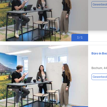
Gewerbeob
1 / 1
Büro in Bo
Bochum, 4
Gewerbeob