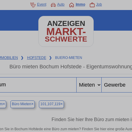
Event
Auto
Immo
Job
ANZEIGEN
MARKT-
SCHWERTE
MMOBILIEN
❯
HOFSTEDE
❯
BUERO-MIETEN
Büro mieten Bochum Hofstede - Eigentumswohnung i
×
×
×
um
Büro Mieten
101,107,119
Finden Sie hier Ihre Büro zum mieten
n Sie in Bochum Hofstede eine Büro zum mieten? Finden Sie hier eine große Au