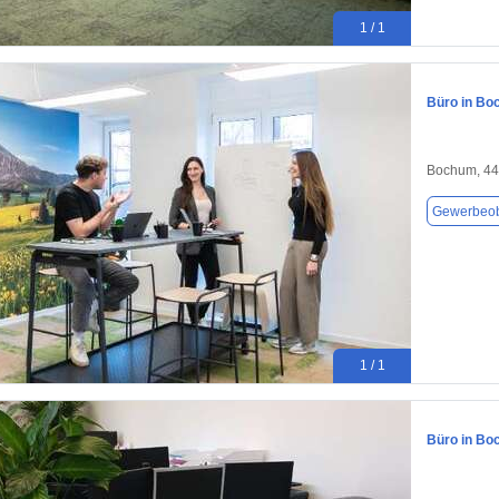
1 / 1
Büro in Bo
Bochum, 4
Gewerbeob
1 / 1
Büro in Bo