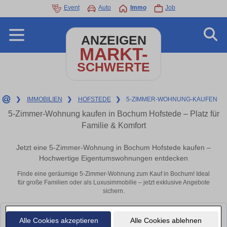
Event
Auto
Immo
Job
ANZEIGEN
MARKT-
SCHWERTE
❯
IMMOBILIEN
❯
HOFSTEDE
❯
5-ZIMMER-WOHNUNG-KAUFEN
5-Zimmer-Wohnung kaufen in Bochum Hofstede – Platz für
Familie & Komfort
Jetzt eine 5-Zimmer-Wohnung in Bochum Hofstede kaufen –
Hochwertige Eigentumswohnungen entdecken
Finde eine geräumige 5-Zimmer-Wohnung zum Kauf in Bochum! Ideal
für große Familien oder als Luxusimmobilie – jetzt exklusive Angebote
sichern.
Leider konnten wir derzeit keine passenden Objekte finden. Schauen Sie
Alle Cookies akzeptieren
Alle Cookies ablehnen
bald wieder vorbei!