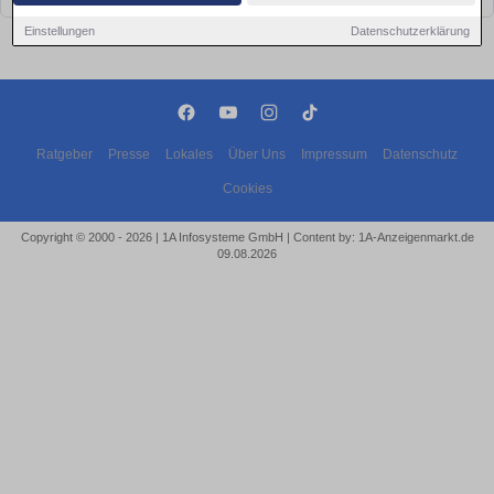
Einstellungen
Datenschutzerklärung
Ratgeber
Presse
Lokales
Über Uns
Impressum
Datenschutz
Cookies
Copyright © 2000 - 2026 | 1A Infosysteme GmbH | Content by: 1A-Anzeigenmarkt.de
09.08.2026