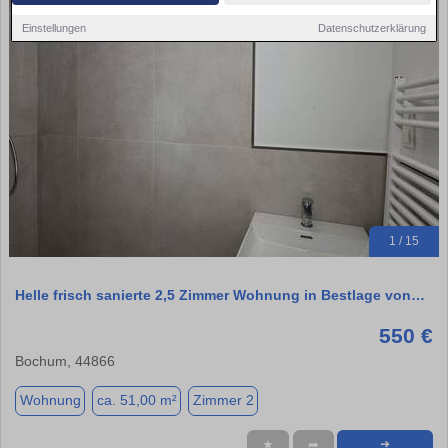
Einstellungen
Datenschutzerklärung
1 / 15
Helle frisch sanierte 2,5 Zimmer Wohnung in Bestlage von…
550 €
Bochum, 44866
Wohnung
ca. 51,00 m²
Zimmer 2
★
➦
➜