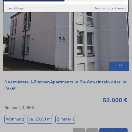
Einstellungen
Datenschutzerklärung
1 / 6
3 vermietete 1-Zimmer-Apartments in Bo-Wat-einzeln oder im
Paket
52.000 €
Bochum, 44866
Wohnung
ca. 20,00 m²
Zimmer 1