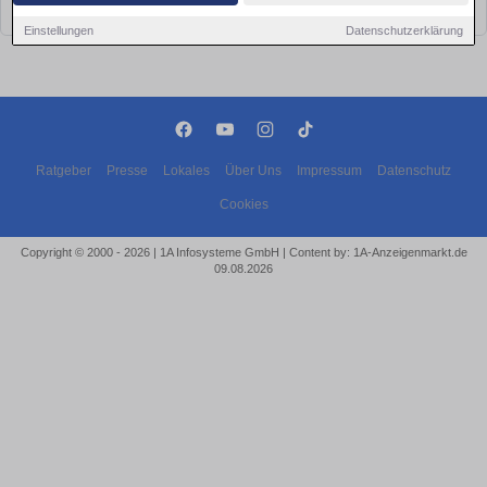
bald wieder vorbei!
Einstellungen
Datenschutzerklärung
Ratgeber
Presse
Lokales
Über Uns
Impressum
Datenschutz
Cookies
Copyright © 2000 - 2026 | 1A Infosysteme GmbH | Content by: 1A-Anzeigenmarkt.de
09.08.2026