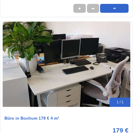
★
➦
➜
1 / 1
Büro in Bochum 179 € 4 m²
179 €