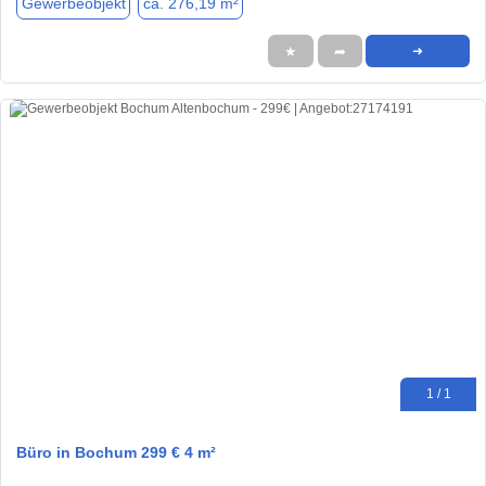
Gewerbeobjekt
ca. 276,19 m²
★
➦
➜
1 / 1
Büro in Bochum 299 € 4 m²