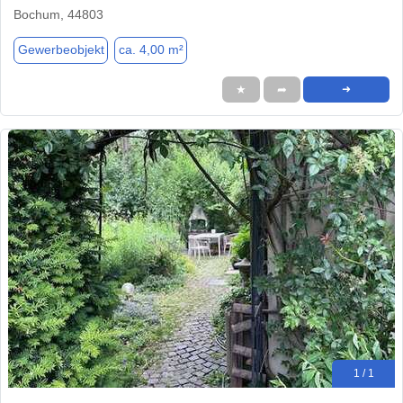
Bochum, 44803
Gewerbeobjekt
ca. 4,00 m²
★
➦
➜
1 / 1