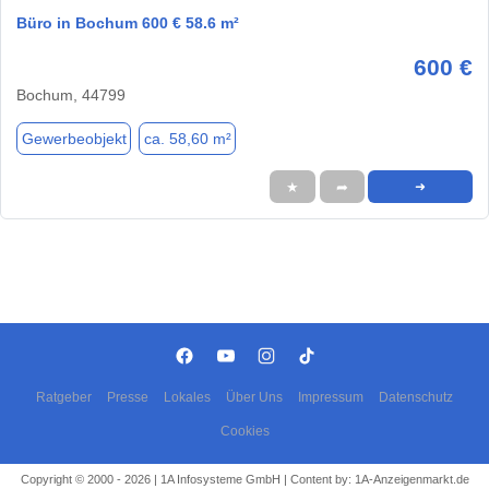
Büro in Bochum 600 € 58.6 m²
600 €
Bochum, 44799
Gewerbeobjekt
ca. 58,60 m²
★
➦
➜
Ratgeber
Presse
Lokales
Über Uns
Impressum
Datenschutz
Cookies
Copyright © 2000 - 2026 | 1A Infosysteme GmbH | Content by: 1A-Anzeigenmarkt.de