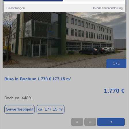
Einstellungen
Datenschutzerklärung
1 / 1
Büro in Bochum 1.770 € 177.15 m²
1.770 €
Bochum, 44801
Gewerbeobjekt
ca. 177,15 m²
★
➦
➜