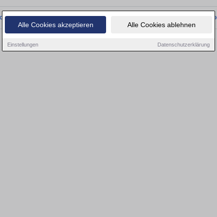
onnten wir derzeit keine passenden Objekte finden. Schauen Sie bald wieder vo
Alle Cookies akzeptieren
Alle Cookies ablehnen
Einstellungen
Datenschutzerklärung