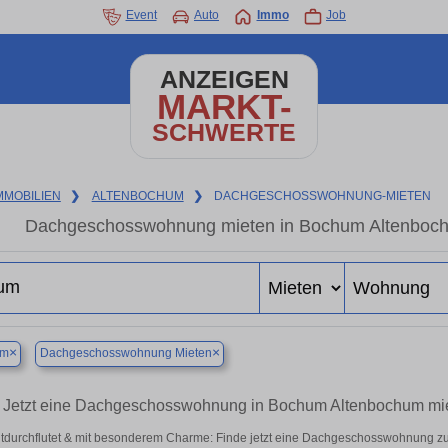
Event
Auto
Immo
Job
ANZEIGEN
MARKT-
SCHWERTE
MMOBILIEN
❯
ALTENBOCHUM
❯
DACHGESCHOSSWOHNUNG-MIETEN
Dachgeschosswohnung mieten in Bochum Altenbochum
×
×
um
Dachgeschosswohnung Mieten
Jetzt eine Dachgeschosswohnung in Bochum Altenbochum mi
htdurchflutet & mit besonderem Charme: Finde jetzt eine Dachgeschosswohnung zu