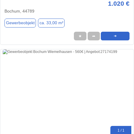
1.020 €
Bochum, 44789
Gewerbeobjekt
ca. 33,00 m²
★
➦
➜
1 / 1