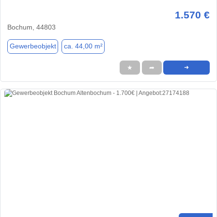
1.570 €
Bochum, 44803
Gewerbeobjekt
ca. 44,00 m²
★
➦
➜