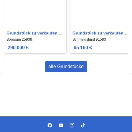
Grundstück zu verkaufen in
Grundstück zu verkaufen in
Borgsum 290.000 € 643 m²
Schillingsfürst 65.160 € 543
Borgsum 25938
Schillingsfürst 91583
m²
290.000 €
65.160 €
alle Grundstücke