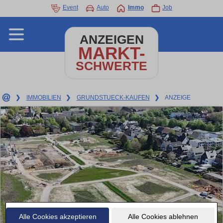
Event
Auto
Immo
Job
ANZEIGEN
MARKT-
SCHWERTE
❯
IMMOBILIEN
❯
GRUNDSTUECK-KAUFEN
❯
ANZEIGE
Alle Cookies akzeptieren
Alle Cookies ablehnen